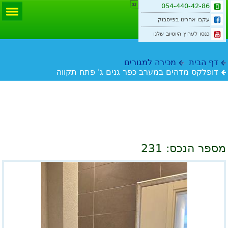

054-440-42-86
עקבו אחרינו בפייסבוק
כנסו לערוץ היוטיוב שלנו
דף הבית
מכירה למגורים
דופלקס מדהים במערב כפר גנים ג' פתח תקווה
דופלקס מדהים במערב כפר גנים ג' פתח
תקווה
מספר הנכס:
231