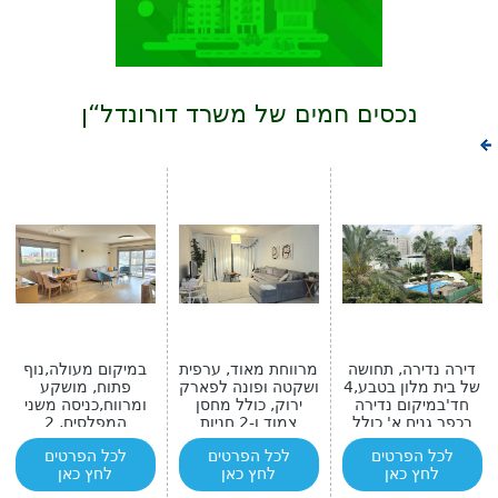
נכסים חמים של משרד דורונדל“ן
דירה נדירה, תחושה
מרווחת מאוד, ערפית
במיקום מעולה,נוף
של בית מלון בטבע,4
ושקטה ופונה לפארק
פתוח, מושקע
חד'במיקום נדירה
ירוק, כולל מחסן
ומרווח,כניסה משני
בכפר גנים א' כולל
צמוד ו-2 חניות
המפלסים, 2
בריכה פרטית
מרפסות גדולות
לכל הפרטים
לכל הפרטים
לכל הפרטים
לחץ כאן
לחץ כאן
לחץ כאן