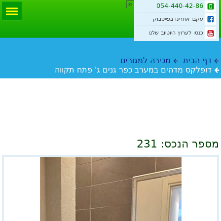

054-440-42-86
עקבו אחרינו בפייסבוק
כנסו לערוץ היוטיוב שלנו
דף הבית
מכירה למגורים
דופלקס מדהים במערב כפר גנים ג' פתח תקווה
דופלקס מדהים במערב כפר גנים ג' פתח
תקווה
מספר הנכס:
231