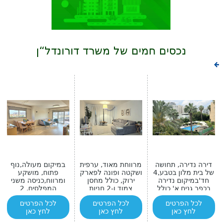
נכסים חמים של משרד דורונדל“ן
דירה נדירה, תחושה
מרווחת מאוד, ערפית
במיקום מעולה,נוף
של בית מלון בטבע,4
ושקטה ופונה לפארק
פתוח, מושקע
חד'במיקום נדירה
ירוק, כולל מחסן
ומרווח,כניסה משני
בכפר גנים א' כולל
צמוד ו-2 חניות
המפלסים, 2
בריכה פרטית
מרפסות גדולות
לכל הפרטים
לכל הפרטים
לכל הפרטים
לחץ כאן
לחץ כאן
לחץ כאן