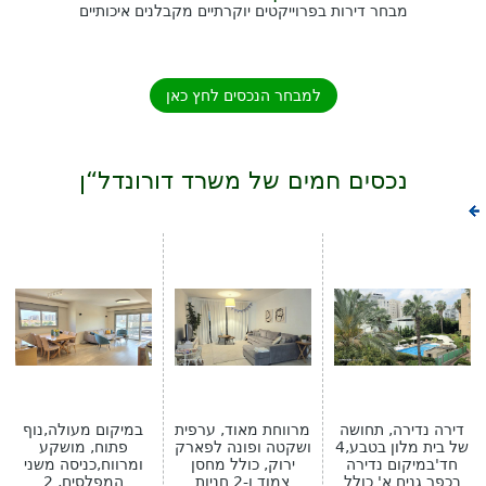
מבחר דירות בפרוייקטים יוקרתיים מקבלנים איכותיים
למבחר הנכסים לחץ כאן
נכסים חמים של משרד דורונדל“ן
דירה נדירה, תחושה
מרווחת מאוד, ערפית
במיקום מעולה,נוף
של בית מלון בטבע,4
ושקטה ופונה לפארק
פתוח, מושקע
חד'במיקום נדירה
ירוק, כולל מחסן
ומרווח,כניסה משני
בכפר גנים א' כולל
צמוד ו-2 חניות
המפלסים, 2