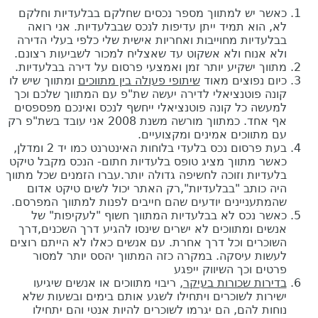
כאשר יש למתווך מספר נכסים שחלקם בבלעדיות וחלקם
לא, הוא תמיד ייתן עדיפות לנכס שבבלעדיות. אני רואה
בבלעדיות מחוייבות ואחריות אישית שלי כלפי בעלי הדירה
ולא אנוח ולא אשקוט עד שאצליח למכור לשביעות רצונם.
מתווך ישקיע יותר זמן ואמצעי פרסום על דירה בבלעדיות.
כיום נפוצים מאוד
שיתופי פעולה בין מתווכים
ומתווך שיש לו
קונה פוטנציאלי לדירה יעשה שת"פ עם המתווך שלכם וכך
למעשה כל קונה פוטנציאלי ייחשף לנכס ואינכם מפספסים
אף אחד. כמתווך מורשה משנת 2008 אני עובד בשת"פ רק
עם מתווכים אמינים ומקצועיים.
בעת פרסום נכס בלעדי בלוחות האינטרנט כמו יד 2 ומדלן,
כאשר מתווך מציג טופס בלעדיות חתום- הנכס מקבל טיקט
בלעדיות וזוכה לחשיפה גדולה יותר.עברו הזמנים שכל מתווך
היה כותב "בבלעדיות",רק האתר יכול לשים טיקט אדום
שהמתעניינים יודעים שהם חייבים לפנות למתווך המפרסם.
כאשר נכס לא בבלעדיות המתווך חשוף "לעקיפות" של
אנשים ומתווכים לא ישרים שינסו להגיע דרך השכנים,דרך
השוכרים וכל דרך אחרת. עם אנשים כאלו לא הייתם רוצים
לעשות עיסקה. במקרה כזה המתווך יהסס יותר למסור
פרטים וכך השיווק ייפגע
בדירות שכורות בעיקר
, ריבוי מתווכים או אנשים שיגיעו
ישירות לשוכרים ויתחילו לשגע אותם בימים ובשעות שלא
נוחות להם, הם יגרמו לשוכרים להיות אנטי והם יתחילו