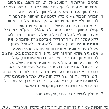
פרסום ועמלות תיווך פוטנציאליות. והכי חשוב: שמו הטוב
ואמינותו נפגעים. לכן עליכם להיות רציניים ונחושים במכירה
כדי לחסוף עגמת נפש לכם, למתווך ולמתעניינים.
המחיר המבוקש
– מומלץ לסכם עם המתווך את המחיר
לפרסום ולא את המחיר שהוא הקו האדום שלכם. כאמור
רק אתם תחליטו בסופו של דבר מהו המחיר הסופי.
עמלת התיווך
– ברירת המחדל היא 2% + מע"מ. כמו בכל
מוצר, מומלץ לנהל מו"מ על העמלה. כשמתווך מוכן לעבוד
ללא עמלה זה צריך להדליק אצלכם נורה אדומה כי
אין
מתנות חינם
. מתווך שעובד ללא עמלה לא יוכל לשתף
פעולה עם מתווכים אחרים והחשיפה של הנכס תיפגע.
אמצעי השיווק
- המתווך חייב על פי חוק לפרסם ב-2 ערוצים
לפחות מתוך מבחר ערוצי פרסום כמו: אינטרנט, קהל
לקוחותיו, עיתונות, שת"פ עם מתווכים אחרים, שלט על
הדירה וכו'. אם אינכם רוצים בשלט אל תשכחו לציין זאת
בהסכם.
אני מפרסם בערוצים מדיה רבים
: לוחות האינטרנט:
יד 2, מדל"ן, דיוור ישיר ללקוחות שלי, אתר האינטרנט שלי,
למתווכים אחרים, בדף העיסקי שלי בגוגל,בדף העיסקי של
בפייסבוק,בקבוצות פייסבוק ובקבוצות וואצאפ.
מומלץ להשאיר בידיכם עותק מההסכם.
כל הזכויות שמורות לדורון קורן, דורונדל"ן- כלכלן ויועץ נדל"ן . טל: