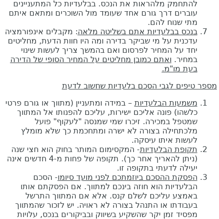
להתחמק מלהראות את הנכס. בבלעדיות כל המתעניינים
עוברים דרך גורם אחד שעומד מול השוכרים ומתאם איתם
מתי שנוח להם.
בנכס בבלעדיות אתם בשליטה מלאה
: מקבלים אינפורמציה
עדכנית על מי שביקר בדירה ומה היו חוות הדעת, מחליטים
יחד על המחיר לפרסום ואם בהמשך צריך לעשות שינוי
במחיר.
ואתם כמובן מחליטים על המחיר הסופי של הדירה
בעת מו"מ.
מספר טיפים לגבי הסכם בלעדיות שחשוב לדעת
משמעות הבלעדיות
– במידה ומתעניין (מתווך או גורם פרטי
כלשהו) פונה אליכם ישירות, עליכם להפנותו אל המתווך
שמטפל במכירה. זיכרו שמי שמנסה "לעקוף" פועל
מלכתחילה בצורה לא ישרה ומתחכמת כך שלא מומלץ
לעשות איתו עיסקה.
תקופת הבלעדיות
- המקסימום המותר בחוק הוא חצי שנה
(ניתן להאריך אחר כך). תקופה של פחות מ-4 חדשים אינה
יעילה לדעתי בתקופה זו.
הפסקת ההסכם ביוזמתכם לפני מועד סיומו
- הסכם
הבלעדיות הוא חוזה בינכם למתווך. אם הפסקתם אותו
באמצע עליכם לשלם קנס. אלא אם המתווך התרשל
בעבודתו או התנהל בצורה לא ראויה. יש לזכור שהמתווך
מפסיד זמן יקר שהשקיע בשיווק ובביקורים בנכס, עלויות