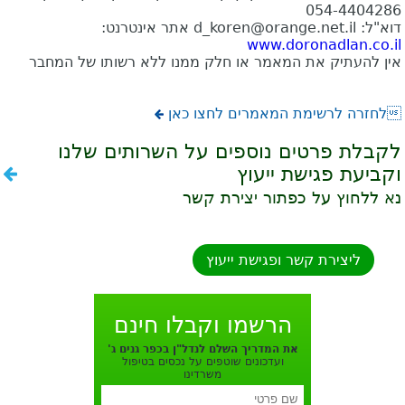
054-4404286
דוא"ל:
d_koren@orange.net.il
אתר אינטרנט:
www.doronadlan.co.il
אין להעתיק את המאמר או חלק ממנו ללא רשותו של המחבר
לחזרה לרשימת המאמרים לחצו כאן
לקבלת פרטים נוספים על השרותים שלנו
וקביעת פגישת ייעוץ
נא ללחוץ על כפתור יצירת קשר
ליצירת קשר ופגישת ייעוץ
הרשמו וקבלו חינם
את המדריך השלם לנדל"ן בכפר גנים ג'
ועדכונים שוטפים על נכסים בטיפול
משרדינו