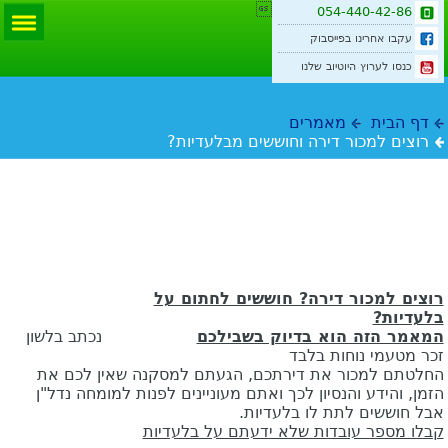

054-440-42-86
עקבו אחרינו בפייסבוק
כנסו לערוץ היוטיוב שלנו
דף הבית
מאמרים
רוצים למכור דירה וחוששים מבלעדיות?
רוצים למכור דירה וחוששים מבלעדיות?
רוצים למכור דירה? חוששים לחתום על
בלעדיות?
המאמר הזה הוא בדיוק בשבילכם
נכתב בלשון
זכר מטעמי נוחות בלבד
החלטתם למכור את דירתכם, הגעתם למסקנה שאין לכם את
הזמן, והידע והנסיון לכך ואתם מעוניינים לפנות למומחה נדל"ן
אבל חוששים לתת לו בלעדיות.
קבלו מספר עובדות שלא ידעתם על בלעדיות