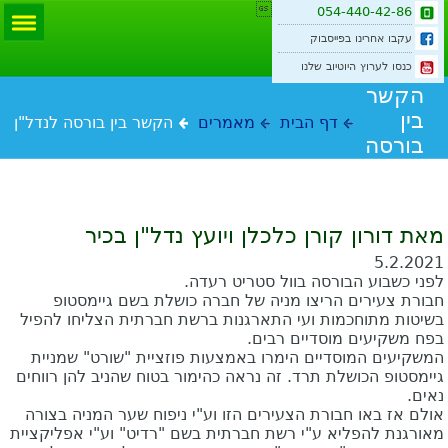

054-440-42-86
עקבו אחרינו בפייסבוק
כנסו לערוץ היוטיוב שלנו
הקשר
בין
דף הבית
מאמרים
הקשר בין בורסה לנדל"ן
בורסה
לנדל"ן
מאת דורון קורן כלכלן ויועץ נדל"ן בכיר
5.2.2021
לפני כשבוע הבורסה בוול סטריט רעדה.
חבורת צעירים הריצו מניה של חברה כושלת בשם גיימסטופ
בשיטות מתוחכמות ועי התארגנות ברשת חברתית הצליחו להפיל
בפח משקיעים מוסדיים רבים.
המשקיעים המוסדיים הימרו באמצעות פוזציית "שורט" שמניית
גיימסטופ הכושלת תרד. זה נראה כהימור בטוח שהניב להן רווחים
נאים.
אולם אז באו חבורת הצעירים הזו וע"י ניפוח שער המניה בצורה
מאורגנת להפליא ע"י רשת חברתית בשם "רדיט" וע"י אפליקציית