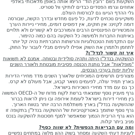
השקעות בשם "רובין הוד" הרימו אותה באופן מלאכותי באלפי
אחוזים וגרמו הפסדים כבדים לותיקי וול סטריט.
גלי ההדף הגיעו גם לבורסות העולם.
משקיעים נוכחים לדעת, כל פעם מחדש ובדרך הקשה, שבורסה
דומה לקזינו: אין חוקים, אין דפוסים דומים, מחירי ניירות הערך
והמכשירים הפיננסיים הרבים והמורכבים לא קשורים ולא תלויים
באיתנות החברות ולמעשה כל השקעה בהם כמוה כהימור.
עם התקדמות הטכנולוגיות והרשתות החברתיות נהיה קל יותר
לתחמן ולתמרן את השוק אפילו לעיתים מבלי לעבור על החוק.
איך זה קשור לנדל"ן?
ההשקעה בנדל"ן היתה ותהיה סולידית ובטוחה, אמנם לא תשואות
"מופלאות" אבל נותנת הכנסה פסיבית מובטחת ולאורך השנים
עליות יפות בערכי הנכסים.
מצורפים תרשימים המוכיחים שלאורך השנים מדד מחירי הדירות
בארץ תמיד עולה, לפעמים נשאר קבוע, אבל מעולם לא קרס.
כך גם עם מדד מחירי השכירות בישראל.
גרף מעניין נוסף שמצאתי ברשת לקוח מדוח של ה-OECD המשווה
בין מחירי דירות בישראל לעומת אירופה ובו ניתן לראות בברור
שההשקעה בנדל"ן בארץ משתלמת הרבה יותר בטווח הארוך.
גרף נוסף שתומך באטרקטיביות של ההשקעה בנדל"ן בתקופה זו
הוא גרף הריבית הנמוך שמאפשר למנף חסכונות להשקעה בנכס
מניב ביתר קלות.
ומה עם הבריאות הנפשית? לא שווה כסף?
לעניות דעתי השקעה ומסחר בשוק ההון מלווה במתחים נפשיים